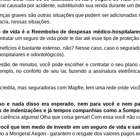
cial causada por acidente, substituindo sua renda durante um d
nças graves são outras situações que podem ser adicionadas 
acia, nessas situações.
o de vida é o Reembolso de despesas médico-hospitalares
ratar um seguro de vida pode te dar até esse tipo de proteção.
nefícios é bastante extenso, não? Nesse caso, caso o segurado s
ospitalares e odontológicos).
stão de minutos, você pode escolher e contratar o seu plano
plo, no conforto de seu lar, fazendo a assinatura eletrônic
credita, mas seguradoras com Mapfre, tem uma rede onde você
e nada disso era esperado, nem para você e nem para
zos de indenizações e já tempos companhias como a Sompo
carência alguma! Olha que coisa genial! Com essa você não c
ocê que tem medo de investir em um seguro de vida e sair 
mo a Mongeral Aegon - garantem o resgate dos valores pagos e