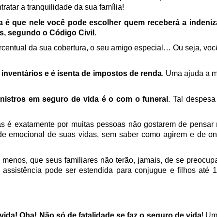
ratar a tranquilidade da sua família!
 é que nele você pode escolher quem receberá a indeniza
is, segundo o Código Civil
. 
ercentual da sua cobertura, o seu amigo especial… Ou seja, vo
inventários e é isenta de impostos de renda
. Uma ajuda a ma
istros em seguro de vida é o com o funeral
. Tal despesa
mas é exatamente por muitas pessoas não gostarem de pensar 
de emocional de suas vidas, sem saber como agirem e de on
menos, que seus familiares não terão, jamais, de se preocupar
 assistência pode ser estendida para conjugue e filhos até 
vida! Oba! Não só de fatalidade se faz o seguro de vida
! Um