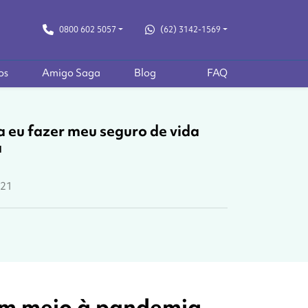
0800 602 5057
(62) 3142-1569
os
Amigo Saga
Blog
FAQ
a eu fazer meu seguro de vida
a
021
 em meio à pandemia