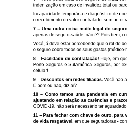
indenização em caso de invalidez total ou par
Incapacidade temporária e diagnóstico de doe
o recebimento do valor contratado, sem burocr
7 –
Uma outra coisa muito legal do segur
apenas de seguro-saúde, não é? Pois bem, cont
Você já deve estar percebendo que o rol de be
o seguro cobre todos os seus gastos (médico-h
8 – Facilidade de contratação!
 Hoje, em que
Porto Seguros e SulAmérica Seguros, por exem
celular!
9 – Descontos em redes filiadas.
 Você não a
É bom ou não, diz aí?
10 – Como temos uma pandemia em curso 
ajustando em relação as carências e pra
COVID-19, não será necessário ter aguardado 
11 – Para fechar com chave de ouro, para v
de vida resgatável
, em que seguradoras - co