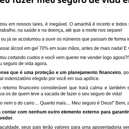
trou em nossos lares, é inegável. O amanhã é incerto e todo
trabalho, na saúde e na doença, até que a morte nos separe! 
ou já se acostumou a ouvir os números que passam de forma i
assar álcool em gel 70% em suas mãos, antes de mais nada! E
tou cortando custos e você vem querer me vender logo agora?!
u seguro de vida agora.
ense que é uma proteção e um planejamento financeiro
, p
al indenizatório elegido por você em sua apólice.
retorno financeiro considerável que trará calma e também so
ara os de quem teve a sacada de fazer o seu seguro de vida!
ndo nem o do carro… Quanto mais… Meu seguro é Deus!” Bem, aí
a contar com nenhum outro elemento externo para garantir 
ovedor
. 
faculdade, seus pais terão valores para uma aposentadoria sem