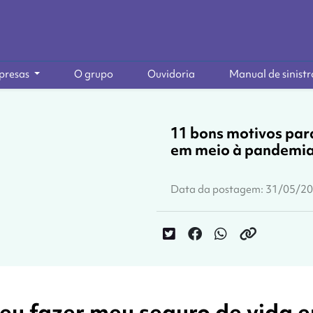
presas
O grupo
Ouvidoria
Manual de sinistr
11 bons motivos par
em meio à pandemi
Data da postagem: 31/05/2
 eu fazer meu seguro de vida