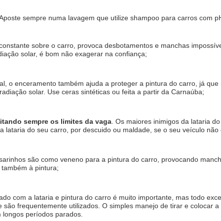
Aposte sempre numa lavagem que utilize shampoo para carros com pH 
 constante sobre o carro, provoca desbotamentos e manchas impossívei
diação solar, é bom não exagerar na confiança;
nal, o enceramento também ajuda a proteger a pintura do carro, já que r
adiação solar. Use ceras sintéticas ou feita a partir da Carnaúba;
itando sempre os limites da vaga
. Os maiores inimigos da lataria do
r a lataria do seu carro, por descuido ou maldade, se o seu veículo n
ssarinhos são como veneno para a pintura do carro, provocando manchas
 também à pintura;
ado com a lataria e pintura do carro é muito importante, mas todo exces
são frequentemente utilizados. O simples manejo de tirar e colocar a c
 longos períodos parados.