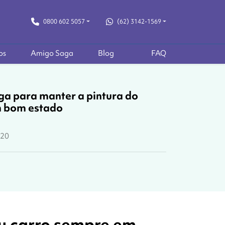
0800 602 5057
(62) 3142-1569
os
Amigo Saga
Blog
FAQ
ga para manter a pintura do
m bom estado
020
eu carro sempre em