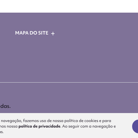
MAPA DO SITE
idas.
a navegação, fazemos uso de nossa política de cookies e para
amos nossa
política de privacidade
. Ao seguir com a navegação e
as.
Desenvolvido pela DEALERSPACE ® Direitos Reservados.