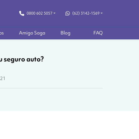
0800 602 5057
(62) 3142-1569
os
Amigo Saga
Blog
FAQ
u seguro auto?
021