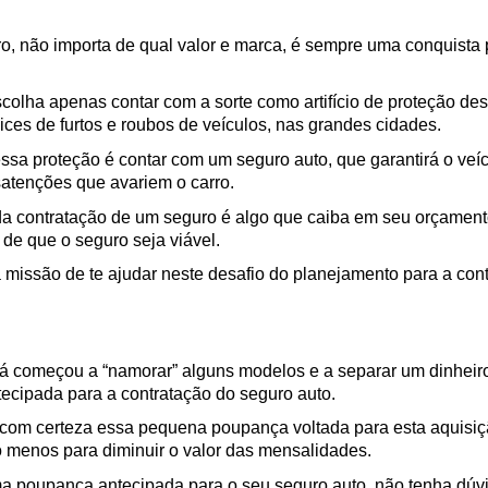
, não importa de qual valor e marca, é sempre uma conquista pa
olha apenas contar com a sorte como artifício de proteção des
ices de furtos e roubos de veículos, nas grandes cidades.
ssa proteção é contar com um seguro auto, que garantirá o veíc
satenções que avariem o carro.
a contratação de um seguro é algo que caiba em seu orçamento 
de que o seguro seja viável.
a missão de te ajudar neste desafio do planejamento para a con
 já começou a “namorar” alguns modelos e a separar um dinheir
cipada para a contratação do seguro auto.
e, com certeza essa pequena poupança voltada para esta aquisiç
ao menos para diminuir o valor das mensalidades.
ma poupança antecipada para o seu seguro auto, não tenha dúvid