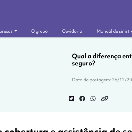
presas
O grupo
Ouvidoria
Manual de sinistr
Qual a diferença ent
seguro?
Data da postagem: 26/12/2
e cobertura e assistência de s