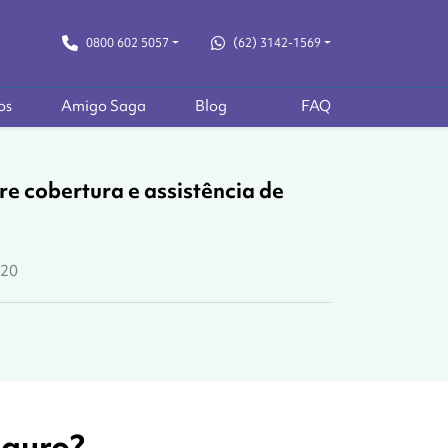
0800 602 5057
(62) 3142-1569
os
Amigo Saga
Blog
FAQ
re cobertura e assistência de
020
eguro?