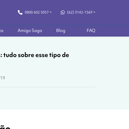
0800 602 5057
(62) 3142-1569
os
Amigo Saga
Blog
FAQ
 tudo sobre esse tipo de
019
ção