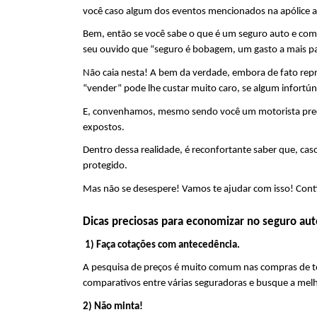
você caso algum dos eventos mencionados na apólice 
Bem, então se você sabe o que é um seguro auto e comp
seu ouvido que “seguro é bobagem, um gasto a mais pa
Não caia nesta! A bem da verdade, embora de fato repr
“vender” pode lhe custar muito caro, se algum infortúni
E, convenhamos, mesmo sendo você um motorista precavid
expostos.
Dentro dessa realidade, é reconfortante saber que, caso
protegido.
Mas não se desespere! Vamos te ajudar com isso! Conti
Dicas preciosas para economizar no seguro aut
 1) Faça cotações com antecedência.
A pesquisa de preços é muito comum nas compras de toda
comparativos entre várias seguradoras e busque a melh
2) Não minta!