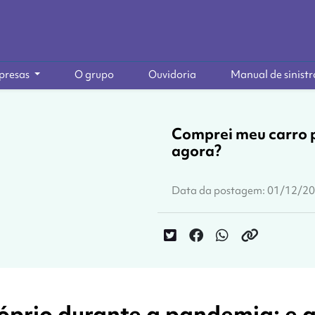
presas
O grupo
Ouvidoria
Manual de sinistr
Comprei meu carro p
agora?
Data da postagem: 01/12/2
óprio durante a pandemia: e 