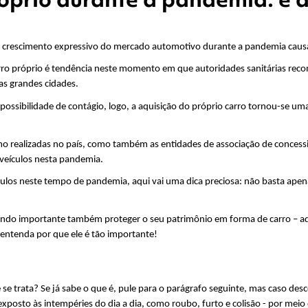
m crescimento expressivo do mercado automotivo durante a pandemia causa
rro próprio é tendência neste momento em que autoridades sanitárias rec
as grandes cidades.
a possibilidade de contágio, logo, a aquisição do próprio carro tornou-se u
mo realizadas no país, como também as entidades de associação de concess
 veículos nesta pandemia.
culos neste tempo de pandemia, aqui vai uma dica preciosa: não basta apenas
ndo importante também proteger o seu patrimônio em forma de carro – adq
 entenda por que ele é tão importante!
 se trata? Se já sabe o que é, pule para o parágrafo seguinte, mas caso de
exposto às intempéries do dia a dia, como roubo, furto e colisão - por meio