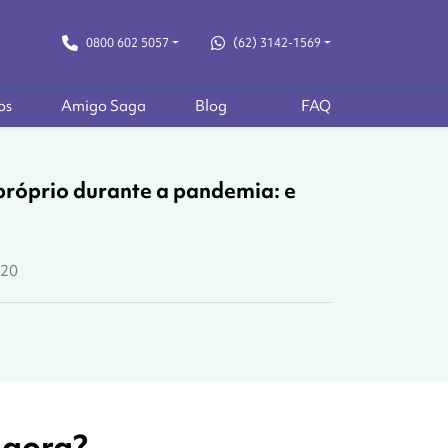
0800 602 5057
(62) 3142-1569
os
Amigo Saga
Blog
FAQ
róprio durante a pandemia: e
020
agora?