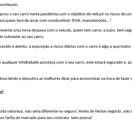
aconteçam.
rou o seu carro nesta pandemia com o objetivo de reduzir os riscos de con
ra quem terá de arcar com combustível, IPVA, manutenções...”.
esente uma nova despesa com o veículo, quem tem carro, e juízo, tem segur
o sobrevier ao seu carro.
o e atento, a exposição a riscos diários com o carro é algo a que todos os
 qualquer infelicidade aconteça com o seu carro, este estará segurado e, p
nue lendo e descubra as melhores dicar para economizar na hora de fazer 
o!
 natureza, não seria diferente no seguro! Antes de fechar negócio, não de
or tarifa do mercado para seu contrato. Sem pressa!