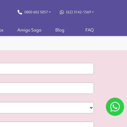
0800 602 5057
(62) 3142-1569
os
Amigo Saga
Blog
FAQ